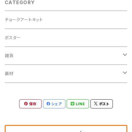
CATEGORY
チョークアートキット
ポスター
雑貨
メガネ拭き
画材
パスケース
チョークアートボード
保存
シェア
LINE
ポスト
カードミラー
ノート