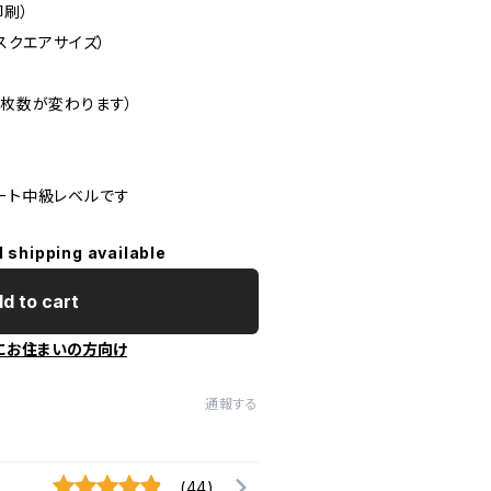
印刷）
のスクエアサイズ）
て枚数が変わります）
アート中級レベルです
l shipping available
d to cart
にお住まいの方向け
通報する
(44)