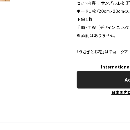
セット内容 ： サンプル１枚（
ボード１枚（20cm×20cm
下絵１枚
手順・工程 （デザインによっ
※添削はありません。
「うさぎとお花」はチョーク
Internationa
Ad
日本国内