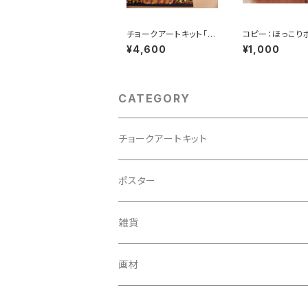
チョークアートキット「s
コピー：ほっこり
hinemuscat tart」
ー「ゾウと三匹の
¥4,600
¥1,000
タ」
CATEGORY
チョークアートキット
ポスター
雑貨
メガネ拭き
画材
パスケース
チョークアートボード