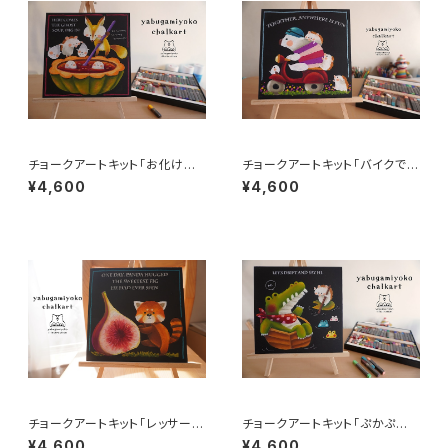
チョークアートキット「お化けの
チョークアートキット「バイクでG
スープ」
O」
¥4,600
¥4,600
チョークアートキット「レッサーパ
チョークアートキット「ぷかぷか
ンダのイチジク」
流れて」
¥4,600
¥4,600