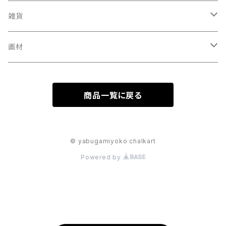
雑貨
メガネ拭き
画材
パスケース
チョークアートボード
商品一覧に戻る
カードミラー
ノート
© yabugamiyoko chalkart
Powered by
マルシェバッグ