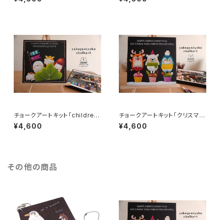
チョークアートキット「childre
チョークアートキット「クリスマス
n's day」
トリオ」
¥4,600
¥4,600
その他の商品