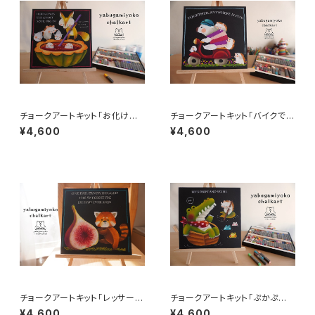
チョークアートキット「お化けの
チョークアートキット「バイクでG
スープ」
O」
¥4,600
¥4,600
チョークアートキット「レッサーパ
チョークアートキット「ぷかぷか
ンダのイチジク」
流れて」
¥4,600
¥4,600