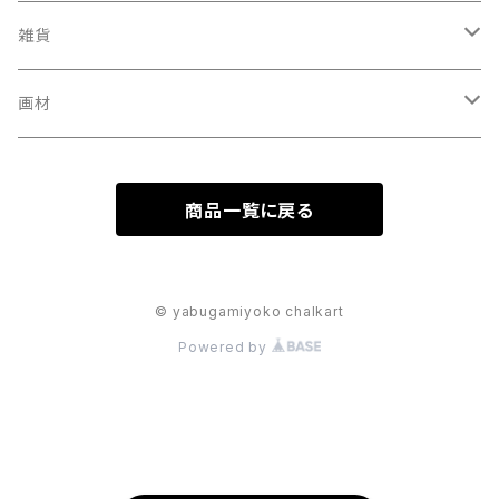
雑貨
メガネ拭き
画材
パスケース
チョークアートボード
商品一覧に戻る
カードミラー
ノート
© yabugamiyoko chalkart
Powered by
マルシェバッグ